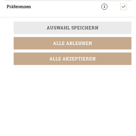
Präferenzen
AUSWAHL SPEICHERN
ALLE ABLEHNEN
mit Burgerbrötchen, Rindfleisch, BBQ-Sauce, Bacon,
Cheddar-Käse, Salat, Tomaten, Gurken und gebratenen
Zwiebeln
ALLE AKZEPTIEREN
12,90 € *
* Die Preise können nach Auswahl des Stores variieren.