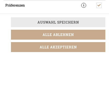
Präferenzen
AUSWAHL SPEICHERN
ALLE ABLEHNEN
5,60 € *
ALLE AKZEPTIEREN
* Die Preise können nach Auswahl des Stores variieren.
© 2026
Piwy's Burger