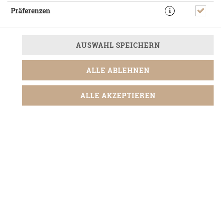
Präferenzen
AUSWAHL SPEICHERN
ALLE ABLEHNEN
3,30 € *
ALLE AKZEPTIEREN
* Die Preise können nach Auswahl des Stores variieren.
© 2026
Piwy's Burger